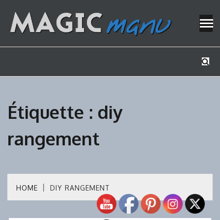
Skip
to
content
Mes tutos de bricolage
MAGICMAN
Étiquette :
diy
rangement
HOME
DIY RANGEMENT