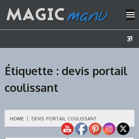
Skip
to
content
Mes tutos de bricolage
MAGICMAN
Étiquette :
devis portail
coulissant
HOME
DEVIS PORTAIL COULISSANT