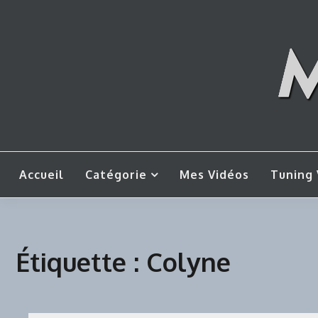
Skip
to
content
Mes tut
M
Accueil
Catégorie
Mes Vidéos
Tuning 
Étiquette :
Colyne