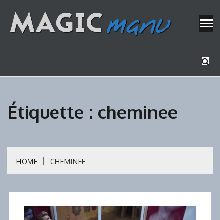
Skip
to
content
Mes tutos de bricolage
MAGICMAN
Étiquette :
cheminee
HOME
CHEMINEE