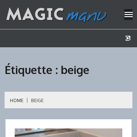
Skip
to
content
Mes tutos de bricolage
MAGICMAN
Étiquette :
beige
HOME
BEIGE