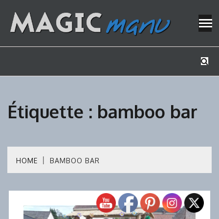
Skip
to
content
Mes tutos de bricolage
MAGICMAN
Étiquette :
bamboo bar
HOME
BAMBOO BAR