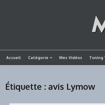
Skip
to
content
Mes tut
M
Accueil
Catégorie
Mes Vidéos
Tuning 
Étiquette :
avis Lymow