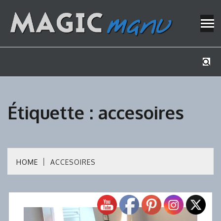
Skip
to
content
Mes tutos de bricolage
MAGICMAN
Étiquette :
accesoires
HOME
ACCESOIRES