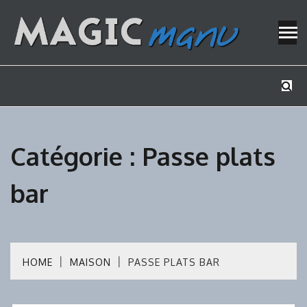
Skip
to
content
Mes tutos de bricolage
MAGICMAN
Catégorie :
Passe plats
bar
HOME
MAISON
PASSE PLATS BAR