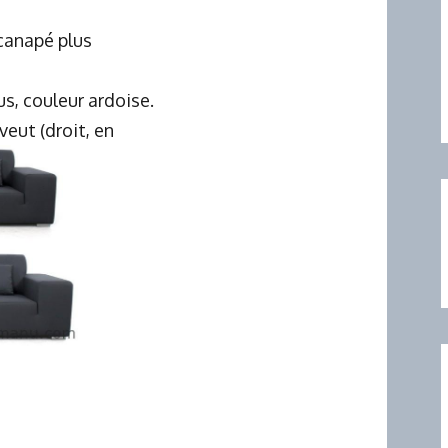
 canapé plus
s, couleur ardoise.
eut (droit, en