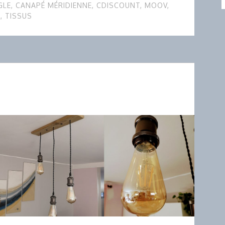
GLE
,
CANAPÉ MÉRIDIENNE
,
CDISCOUNT
,
MOOV
,
S
,
TISSUS