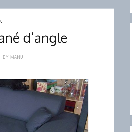
N
ané d’angle
BY
MANU