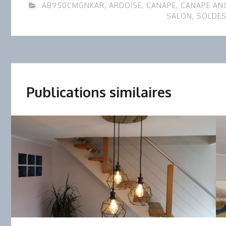
AB950CMGNKAR
,
ARDOISE
,
CANAPE
,
CANAPE AN
SALON
,
SOLDE
Publications similaires