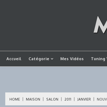
Skip
to
content
Mes tut
M
Accueil
Catégorie
Mes Vidéos
Tuning 
HOME
MAISON
SALON
2011
JANVIER
NOUV