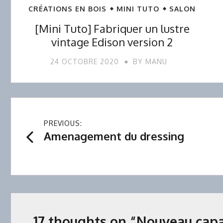
CRÉATIONS EN BOIS
MINI TUTO
SALON
[Mini Tuto] Fabriquer un lustre
vintage Edison version 2
24 OCTOBRE 2020
BY
MANU
Navigation
PREVIOUS:
Amenagement du dressing
de
l’article
17 thoughts on “
Nouveau capa