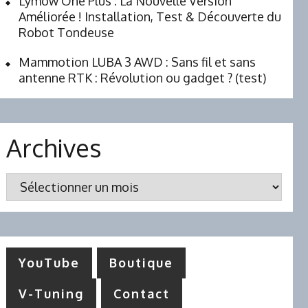
Lymow One Plus : La Nouvelle Version
Améliorée ! Installation, Test & Découverte du
Robot Tondeuse
Mammotion LUBA 3 AWD : Sans fil et sans
antenne RTK : Révolution ou gadget ? (test)
Archives
Archives
YouTube
Boutique
V-Tuning
Contact