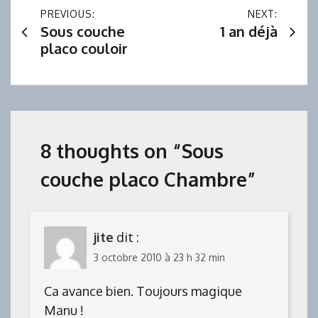
Navigation
PREVIOUS:
NEXT:
Sous couche
1 an déjà
de
placo couloir
l’article
8 thoughts on “
Sous
couche placo Chambre
”
jite
dit :
3 octobre 2010 à 23 h 32 min
Ca avance bien. Toujours magique
Manu !