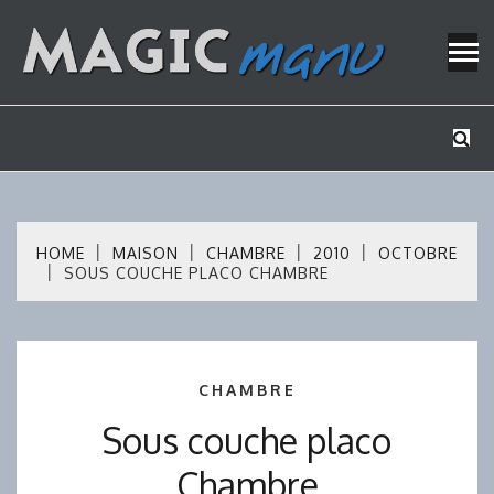
Skip
to
content
Mes tutos de bricolage
MAGICMAN
HOME
MAISON
CHAMBRE
2010
OCTOBRE
SOUS COUCHE PLACO CHAMBRE
CHAMBRE
Sous couche placo
Chambre