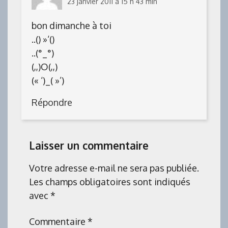
23 janvier 2011 à 15 h 43 min
bon dimanche à toi
..() »‘()
..(°_°)
(,,)O(,,)
(« ‘)_( »’)
Répondre
Laisser un commentaire
Votre adresse e-mail ne sera pas publiée.
Les champs obligatoires sont indiqués
avec
*
Commentaire
*