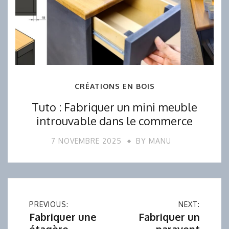
CRÉATIONS EN BOIS
Tuto : Fabriquer un mini meuble
introuvable dans le commerce
7 NOVEMBRE 2025
BY
MANU
Navigation
PREVIOUS:
NEXT:
Fabriquer une
Fabriquer un
de
étagère
paravent