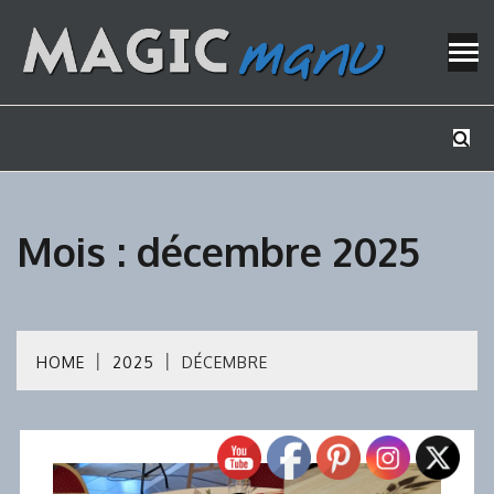
Skip
to
content
Mes tutos de bricolage
MAGICMAN
Mois :
décembre 2025
HOME
2025
DÉCEMBRE