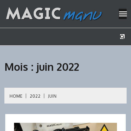
Skip
to
content
Mes tutos de bricolage
MAGICMAN
Mois :
juin 2022
HOME
2022
JUIN