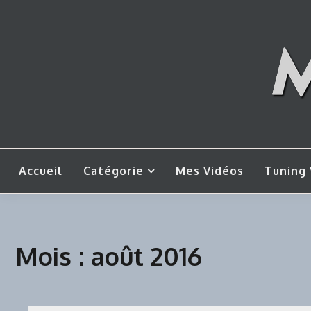
Skip
to
content
Mes tut
M
Accueil
Catégorie
Mes Vidéos
Tuning 
Mois :
août 2016