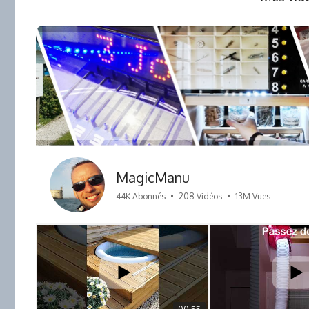
MagicManu
44K Abonnés
•
208 Vidéos
•
13M Vues