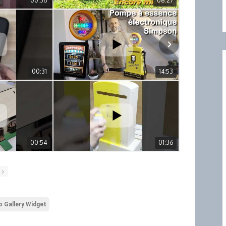
00:36
08:27
00:31
14:53
00:54
01:36
 Gallery Widget