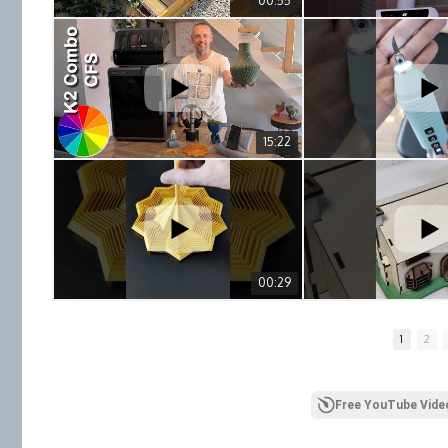
00:55
15:22
00:29
1
2
Free YouTube Video