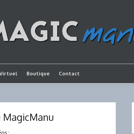
os de bricolage
AGICMANU
Virtuel
Boutique
Contact
e MagicManu
os :