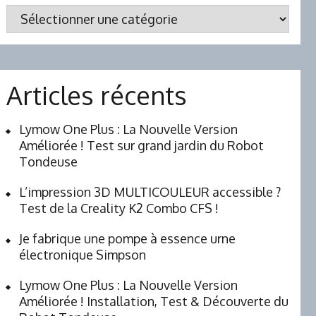
12:09
17:58
Catégories
Articles récents
14:49
01:47
Lymow One Plus : La Nouvelle Version
Améliorée ! Test sur grand jardin du Robot
Tondeuse
L’impression 3D MULTICOULEUR accessible ?
00:22
00:50
Test de la Creality K2 Combo CFS !
Je fabrique une pompe à essence urne
électronique Simpson
Lymow One Plus : La Nouvelle Version
Améliorée ! Installation, Test & Découverte du