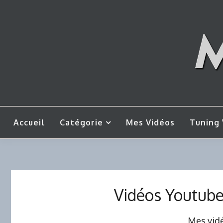
Skip
to
content
Mes tut
M
Accueil
Catégorie
Mes Vidéos
Tuning 
Vidéos Youtub
Mes vidé