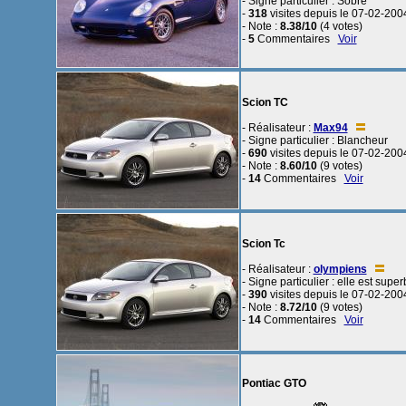
- Signe particulier : Sobre
-
318
visites depuis le 07-02-200
- Note :
8.38/10
(4 votes)
-
5
Commentaires
Voir
Scion TC
- Réalisateur :
Max94
- Signe particulier : Blancheur
-
690
visites depuis le 07-02-200
- Note :
8.60/10
(9 votes)
-
14
Commentaires
Voir
Scion Tc
- Réalisateur :
olympiens
- Signe particulier : elle est superb
-
390
visites depuis le 07-02-200
- Note :
8.72/10
(9 votes)
-
14
Commentaires
Voir
Pontiac GTO