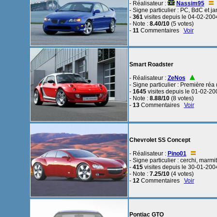
- Réalisateur :
Nassim95
- Signe particulier : PC, BdC et j
-
361
visites depuis le 04-02-200
- Note :
8.40/10
(5 votes)
-
11
Commentaires
Voir
Smart Roadster
- Réalisateur :
ZeNos
- Signe particulier : Première réa
-
1645
visites depuis le 01-02-20
- Note :
8.88/10
(8 votes)
-
13
Commentaires
Voir
Chevrolet SS Concept
- Réalisateur :
Pino01
- Signe particulier : cerchi, marmi
-
415
visites depuis le 30-01-200
- Note :
7.25/10
(4 votes)
-
12
Commentaires
Voir
Pontiac GTO