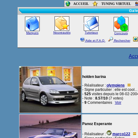
ACCUEIL
TUNING VIRTUEL
Accueil
-
Foru
Gale
Nouveautés
Tutoriaux
Marques
Concours
Aide et F.A.Q.
Rechercher
Acc
holden barina
- Réalisateur :
olympiens
- Signe particulier : elle est cool...
-
525
visites depuis le 08-02-200
- Note :
8.57/10
(7 votes)
-
9
Commentaires
Voir
Panoz Esperante
- Réalisateur :
marco122