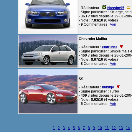
- Réalisateur :
Nassim95
- Signe particulier : Kit large, pei
-
363
visites depuis le 29-01-200
- Note :
7.83/10
(6 votes)
-
9
Commentaires
Voir
Chevrolet Malibu
- Réalisateur :
eintruder
- Signe particulier : Simple mais e
-
460
visites depuis le 28-01-200
- Note :
8.67/10
(6 votes)
-
8
Commentaires
Voir
SS
- Réalisateur :
bubinjo
- Signe particulier : Turbo
-
409
visites depuis le 28-01-200
- Note :
8.62/10
(4 votes)
-
5
Commentaires
Voir
1
-
2
-
3
-
4
-
5
-
6
-
7
-
8
-
9
-
10
-
11
-
12
-
13
-
14