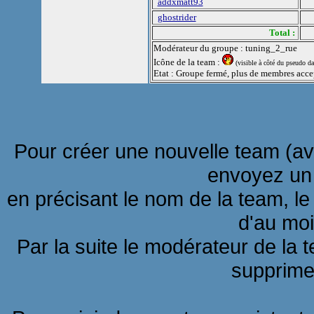
addxmatt93
ghostrider
Total :
Modérateur du groupe : tuning_2_rue
Icône de la team :
(visible à côté du pseudo da
Etat : Groupe fermé, plus de membres acce
Pour créer une nouvelle team (a
envoyez u
en précisant le nom de la team, l
d'au mo
Par la suite le modérateur de la t
supprime