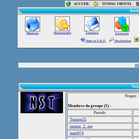
ACCUEIL
TUNING VIRTUEL
Accueil
-
Foru
Gale
Nouveautés
Tutoriaux
Marques
Concours
Aide et F.A.Q.
Rechercher
Vo
Tea
Slogan 
Membres du groupe (5) :
Pseudo
Tuning55
tuning_2_rue
matt974