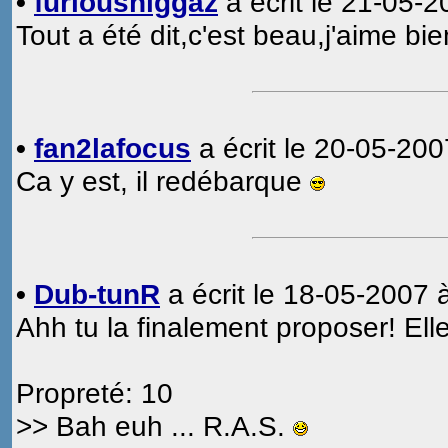
•
furiousniggaz
a écrit le 21-05-2
Tout a été dit,c'est beau,j'aime bi
•
fan2lafocus
a écrit le 20-05-200
Ca y est, il redébarque
•
Dub-tunR
a écrit le 18-05-2007 
Ahh tu la finalement proposer! Elle 
Propreté: 10
>> Bah euh ... R.A.S.