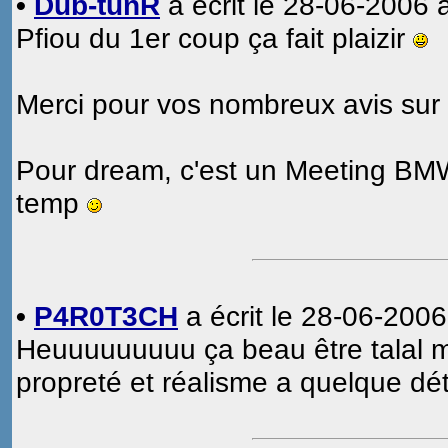
•
Dub-tunR
a écrit le 28-06-2006 
Pfiou du 1er coup ça fait plaizir
Merci pour vos nombreux avis sur l
Pour dream, c'est un Meeting BM
temp
•
P4R0T3CH
a écrit le 28-06-2006
Heuuuuuuuuu ça beau être talal m
propreté et réalisme a quelque déta