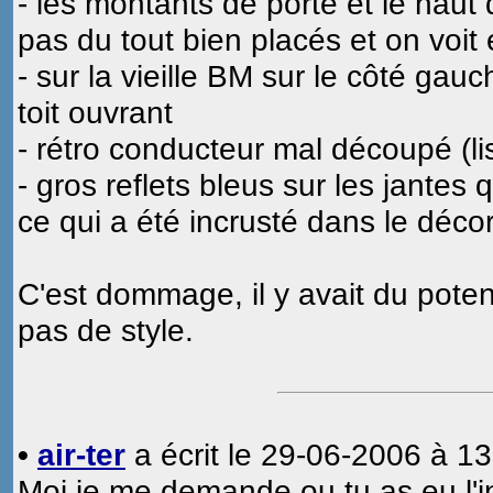
- les montants de porte et le haut
pas du tout bien placés et on voit
- sur la vieille BM sur le côté gauch
toit ouvrant
- rétro conducteur mal découpé (li
- gros reflets bleus sur les jantes 
ce qui a été incrusté dans le déco
C'est dommage, il y avait du poten
pas de style.
•
air-ter
a écrit le 29-06-2006 à 13
Moi je me demande ou tu as eu l'in