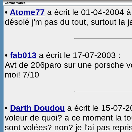
Commentaires
•
Atome77
a écrit le 01-04-2004 à
désolé j'm pas du tout, surtout la 
•
fab013
a écrit le 17-07-2003 :
Avt de 206paro sur une porsche voi
moi! 7/10
•
Darth Doudou
a écrit le 15-07-2
voleur de quoi? a ce moment la to
sont volées? non? je l'ai pas repri