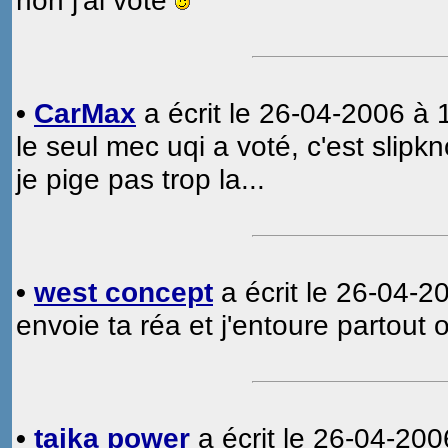
non j'ai voté
•
CarMax
a écrit le 26-04-2006 à 
le seul mec uqi a voté, c'est slipk
je pige pas trop la...
•
west concept
a écrit le 26-04-2
envoie ta réa et j'entoure partout 
•
taika power
a écrit le 26-04-200