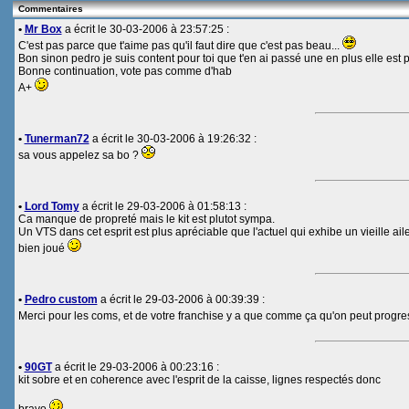
Commentaires
•
Mr Box
a écrit le 30-03-2006 à 23:57:25 :
C'est pas parce que t'aime pas qu'il faut dire que c'est pas beau...
Bon sinon pedro je suis content pour toi que t'en ai passé une en plus elle est 
Bonne continuation, vote pas comme d'hab
A+
•
Tunerman72
a écrit le 30-03-2006 à 19:26:32 :
sa vous appelez sa bo ?
•
Lord Tomy
a écrit le 29-03-2006 à 01:58:13 :
Ca manque de propreté mais le kit est plutot sympa.
Un VTS dans cet esprit est plus apréciable que l'actuel qui exhibe un vieille ail
bien joué
•
Pedro custom
a écrit le 29-03-2006 à 00:39:39 :
Merci pour les coms, et de votre franchise y a que comme ça qu'on peut progress
•
90GT
a écrit le 29-03-2006 à 00:23:16 :
kit sobre et en coherence avec l'esprit de la caisse, lignes respectés donc