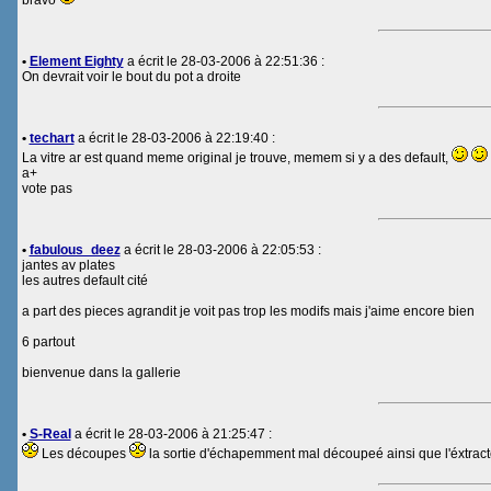
bravo
•
Element Eighty
a écrit le 28-03-2006 à 22:51:36 :
On devrait voir le bout du pot a droite
•
techart
a écrit le 28-03-2006 à 22:19:40 :
La vitre ar est quand meme original je trouve, memem si y a des default,
a+
vote pas
•
fabulous_deez
a écrit le 28-03-2006 à 22:05:53 :
jantes av plates
les autres default cité
a part des pieces agrandit je voit pas trop les modifs mais j'aime encore bien
6 partout
bienvenue dans la gallerie
•
S-Real
a écrit le 28-03-2006 à 21:25:47 :
Les découpes
la sortie d'échapemment mal découpeé ainsi que l'éxtracteur