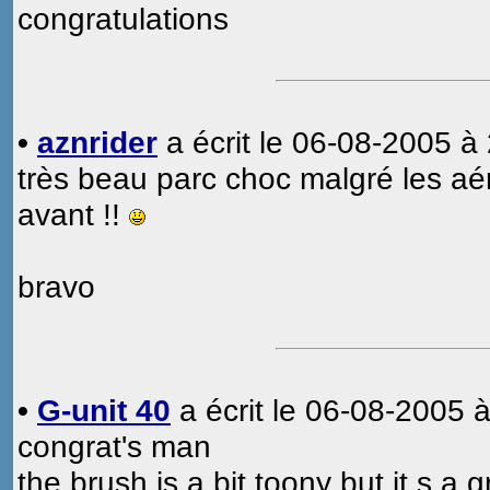
congratulations
•
aznrider
a écrit le 06-08-2005 à 
très beau parc choc malgré les aé
avant !!
bravo
•
G-unit 40
a écrit le 06-08-2005 à
congrat's man
the brush is a bit toony but it s a