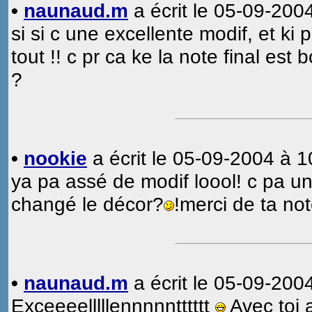
•
naunaud.m
a écrit le 05-09-2004
si si c une excellente modif, et ki p
tout !! c pr ca ke la note final est
?
•
nookie
a écrit le 05-09-2004 à 1
ya pa assé de modif loool! c pa u
changé le décor?
!merci de ta no
•
naunaud.m
a écrit le 05-09-200
Exceeeelllllennnnntttttt
Avec toi 