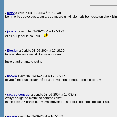
•
bizzy
a écrit le 03-06-2004 à 21:35:40 :
ben moi je trouve que tu aurais du mettre un vinyle mais bon c'est ton choix !si
•
jobezzz
a écrit le 03-06-2004 à 19:53:22 :
el es bi1 jador la couleur....
•
iDesign
a écrit le 03-06-2004 à 17:19:29 :
look australien avec sticker noooooooo
juste d autre jante c tout :p
•
nookie
a écrit le 03-06-2004 à 17:12:21 :
je voulé metr un sticker mé g pa trouvé mon bonheur..c trist d foi la vi
•
sparco concept
a écrit le 03-06-2004 à 17:08:43 :
wally t obligé de mettre sa comme com' ?
jaime bien 9.5 parce que y avai moyen de faire plus de modif dessus ( stiker ,...
•
nookie
a écrit le 03-06-2004 à 16:51:32 :