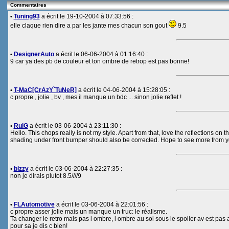
Commentaires
•
Tuning93
a écrit le 19-10-2004 à 07:33:56 :
elle claque rien dire a par les jante mes chacun son gout
9.5
•
DesignerAuto
a écrit le 06-06-2004 à 01:16:40 :
9 car ya des pb de couleur et ton ombre de retrop est pas bonne!
•
T-MaC[CrAzY`TuNeR]
a écrit le 04-06-2004 à 15:28:05 :
c propre , jolie , bv , mes il manque un bdc ... sinon jolie reflet !
•
RuiG
a écrit le 03-06-2004 à 23:11:30 :
Hello. This chops really is not my style. Apart from that, love the reflections on 
shading under front bumper should also be corrected. Hope to see more from yo
•
bizzy
a écrit le 03-06-2004 à 22:27:35 :
non je dirais plutot 8.5////9
•
FLAutomotive
a écrit le 03-06-2004 à 22:01:56 :
c propre asser jolie mais un manque un truc: le réalisme.
Ta changer le retro mais pas l ombre, l ombre au sol sous le spoiler av est pas as
pour sa je dis c bien!