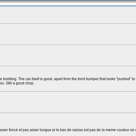
the building. The car itself is good, apart from the fornt bumper that looks "pushed" to
u. Still a good chop.
ser foncé et pas asser longue pi le bas de caisse est pas de la meme couleur on dirais,