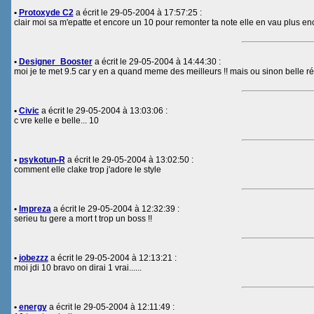
•
Protoxyde C2
a écrit le 29-05-2004 à 17:57:25 :
clair moi sa m'epatte et encore un 10 pour remonter ta note elle en vau plus enco
•
Designer_Booster
a écrit le 29-05-2004 à 14:44:30 :
moi je te met 9.5 car y en a quand meme des meilleurs !! mais ou sinon belle r
•
Civic
a écrit le 29-05-2004 à 13:03:06 :
c vre kelle e belle... 10
•
psykotun-R
a écrit le 29-05-2004 à 13:02:50 :
comment elle clake trop j'adore le style
•
Impreza
a écrit le 29-05-2004 à 12:32:39 :
serieu tu gere a mort t trop un boss !!
•
jobezzz
a écrit le 29-05-2004 à 12:13:21 :
moi jdi 10 bravo on dirai 1 vrai......
•
energy
a écrit le 29-05-2004 à 12:11:49 :