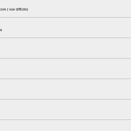
re ( vue difficile)
éa