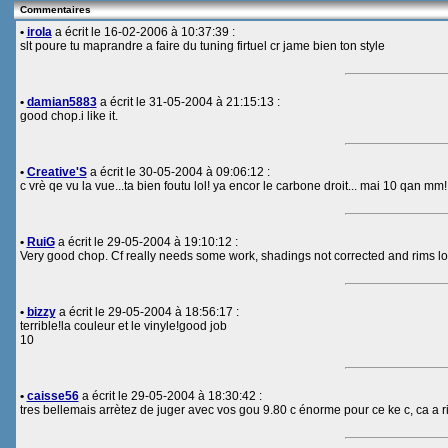
Commentaires
•
irola
a écrit le 16-02-2006 à 10:37:39 :
slt poure tu maprandre a faire du tuning firtuel cr jame bien ton style
•
damian5883
a écrit le 31-05-2004 à 21:15:13 :
good chop.i like it.
•
Creative'S
a écrit le 30-05-2004 à 09:06:12 :
c vrè qe vu la vue...ta bien foutu lol! ya encor le carbone droit... mai 10 qan mm!
•
RuiG
a écrit le 29-05-2004 à 19:10:12 :
Very good chop. Cf really needs some work, shadings not corrected and rims loo
•
bizzy
a écrit le 29-05-2004 à 18:56:17 :
terrible!la couleur et le vinyle!good job
10
•
caisse56
a écrit le 29-05-2004 à 18:30:42 :
tres bellemais arrètez de juger avec vos gou 9.80 c énorme pour ce ke c, ca a rie