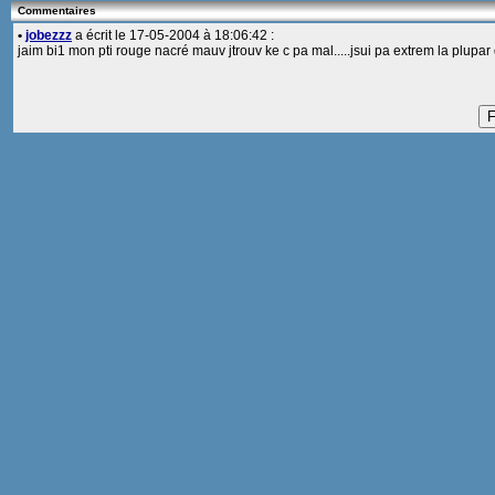
Commentaires
•
jobezzz
a écrit le 17-05-2004 à 18:06:42 :
jaim bi1 mon pti rouge nacré mauv jtrouv ke c pa mal.....jsui pa extrem la plupar