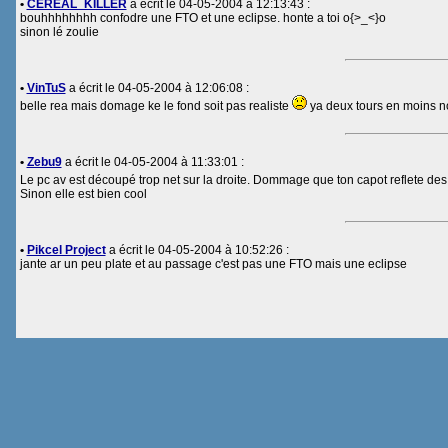
•
CEREAL_KILLER
a écrit le 04-05-2004 à 12:13:43 :
bouhhhhhhhh confodre une FTO et une eclipse. honte a toi o{>_<}o
sinon lé zoulie
•
VinTuS
a écrit le 04-05-2004 à 12:06:08 :
belle rea mais domage ke le fond soit pas realiste
ya deux tours en moins no
•
Zebu9
a écrit le 04-05-2004 à 11:33:01 :
Le pc av est découpé trop net sur la droite. Dommage que ton capot reflete des a
Sinon elle est bien cool
•
Pikcel Project
a écrit le 04-05-2004 à 10:52:26 :
jante ar un peu plate et au passage c'est pas une FTO mais une eclipse