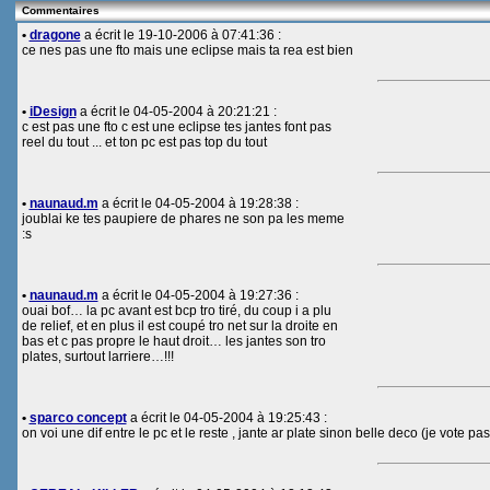
Commentaires
•
dragone
a écrit le 19-10-2006 à 07:41:36 :
ce nes pas une fto mais une eclipse mais ta rea est bien
•
iDesign
a écrit le 04-05-2004 à 20:21:21 :
c est pas une fto c est une eclipse tes jantes font pas
reel du tout ... et ton pc est pas top du tout
•
naunaud.m
a écrit le 04-05-2004 à 19:28:38 :
joublai ke tes paupiere de phares ne son pa les meme
:s
•
naunaud.m
a écrit le 04-05-2004 à 19:27:36 :
ouai bof… la pc avant est bcp tro tiré, du coup i a plu
de relief, et en plus il est coupé tro net sur la droite en
bas et c pas propre le haut droit… les jantes son tro
plates, surtout larriere…!!!
•
sparco concept
a écrit le 04-05-2004 à 19:25:43 :
on voi une dif entre le pc et le reste , jante ar plate sinon belle deco (je vote pas