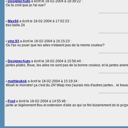
•
DesignerAuto
a écrit le 18-02-2004 à 18:39:22 :
Ou tu croit que je l'ai vue?
•
Max94
a écrit le 18-02-2004 à 17:02:23 :
tres belle Z4
•
vinz.93
a écrit le 18-02-2004 à 16:15:23 :
Ou t'as vu jouer que les ailes n'etaient pas de la meme couleur?
•
DesignerAuto
a écrit le 18-02-2004 à 15:56:44 :
jantes plates, floue, les ailes ne sont pas de la bonne couleur, et la jantes ar
•
mathieuksk
a écrit le 18-02-2004 à 15:19:34 :
Woah le monstre! ça c'est du Z4! Waip moi j'aurais mis d'autres jantes... le trava
•
Fred
a écrit le 18-02-2004 à 14:55:46 :
jante ar légérement flou et extension d'aile av qui ce fini bizarrement ds le pc(