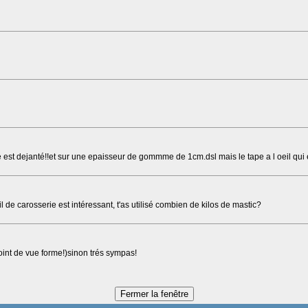
iere est dejanté!!et sur une epaisseur de gommme de 1cm.dsl mais le tape a l oeil qu
il de carosserie est intéressant, t'as utilisé combien de kilos de mastic?
point de vue forme!)sinon trés sympas!