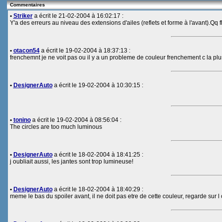
Commentaires
•
Striker
a écrit le 21-02-2004 à 16:02:17 :
Y'a des erreurs au niveau des extensions d'ailes (reflets et forme à l'avant).Qq f
•
otacon54
a écrit le 19-02-2004 à 18:37:13 :
frenchemnt je ne voit pas ou il y a un probleme de couleur frenchement c la plus
•
DesignerAuto
a écrit le 19-02-2004 à 10:30:15 :
•
tonino
a écrit le 19-02-2004 à 08:56:04 :
The circles are too much luminous
•
DesignerAuto
a écrit le 18-02-2004 à 18:41:25 :
j oubliait aussi, les jantes sont trop lumineuse!
•
DesignerAuto
a écrit le 18-02-2004 à 18:40:29 :
meme le bas du spoiler avant, il ne doit pas etre de cette couleur, regarde sur l 