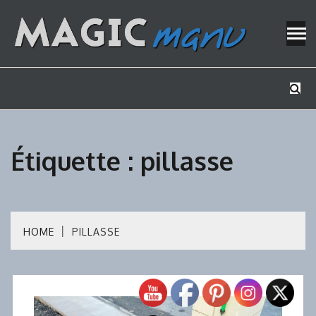
Skip
to
content
Mes tutos de bricolage
MAGICMAN
Étiquette :
pillasse
HOME
PILLASSE