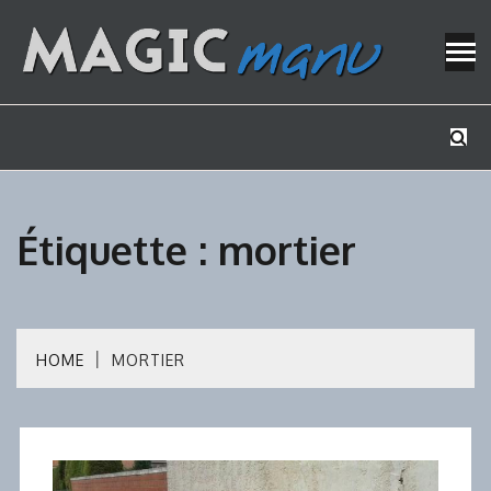
Skip
to
content
Mes tutos de bricolage
MAGICMAN
Étiquette :
mortier
HOME
MORTIER