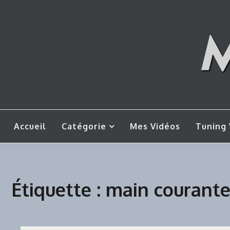
Skip
to
content
Mes tut
M
Accueil
Catégorie
Mes Vidéos
Tuning 
Étiquette :
main courant