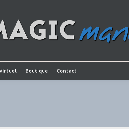
os de bricolage
AGICMANU
Virtuel
Boutique
Contact
e