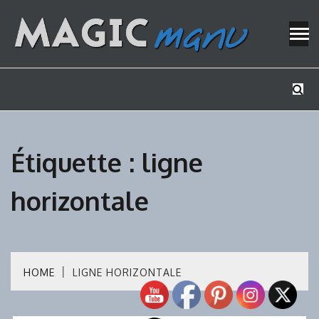
Skip
to
content
Mes tutos de bricolage
MAGICMAN
Étiquette :
ligne
horizontale
HOME
LIGNE HORIZONTALE