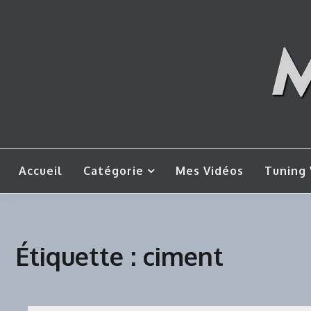
Skip
to
content
Mes tut
M
Accueil
Catégorie
Mes Vidéos
Tuning 
Étiquette :
ciment