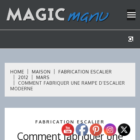
Skip
to
content
Mes tutos de bricolage
MAGICMAN
HOME
MAISON
FABRICATION ESCALIER
2012
MARS
COMMENT FABRIQUER UNE RAMPE D’ESCALIER
MODERNE
FABRICATION ESCALIER
Comment fabriquer une