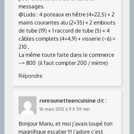
messages.
@Ludo : 4 poteaux en hêtre (4×22,5) + 2
mains courantes alu (2×35) + 2 embouts
de tube (19) + 1 raccord de tube (5) + 4
câbles complets (4×4,9) + visserie (~6) =
210 .
La même toute faite dans le commerce
~= 800  (il faut compter 200 / mètre)
Répondre
ronrounetteencuisine
dit :
16 mars 2012 à 9 h 59 min
Bonjour Manu, et moi j’avais loupé ton
magnifique escalier !!! j’adore c’est