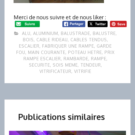
Merci de nous suivre et de nous liker :
ALU
,
ALUMINIUM
,
BALUSTRADE
,
BALUSTRE
,
BOIS
,
CABLE RIDEAU
,
CABLES TENDUS
,
ESCALIER
,
FABRIQUER UNE RAMPE
,
GARDE
FOU
,
MAIN COURANTE
,
POTEAU HETRE
,
PRIX
RAMPE ESCALIER
,
RAMBARDE
,
RAMPE
,
SECURITE
,
SOIS MEME
,
TENDEUR
,
VITRIFICATEUR
,
VITRIFIE
Publications similaires