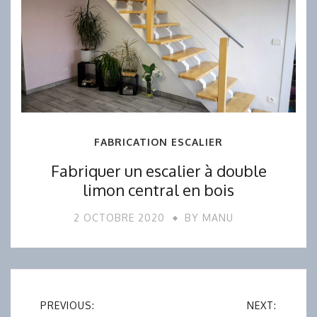
FABRICATION ESCALIER
Fabriquer un escalier à double
limon central en bois
2 OCTOBRE 2020
BY
MANU
Navigation
PREVIOUS:
NEXT: