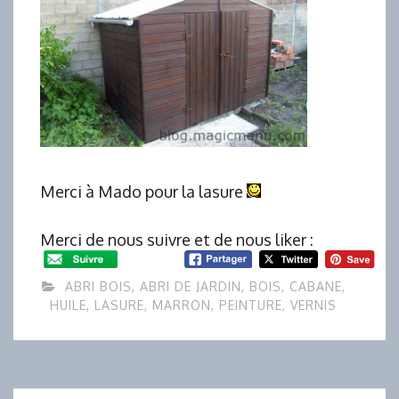
Merci à Mado pour la lasure
Merci de nous suivre et de nous liker :
ABRI BOIS
,
ABRI DE JARDIN
,
BOIS
,
CABANE
,
HUILE
,
LASURE
,
MARRON
,
PEINTURE
,
VERNIS