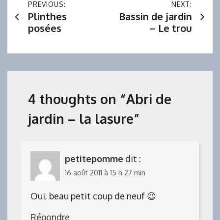
Navigation
PREVIOUS:
NEXT:
Plinthes
Bassin de jardin
de
posées
– Le trou
l’article
4 thoughts on “
Abri de
jardin – la lasure
”
petitepomme
dit :
16 août 2011 à 15 h 27 min
Oui, beau petit coup de neuf 😉
Répondre