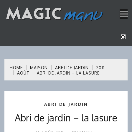
Skip
to
content
Mes tutos de bricolage
MAGICMAN
HOME
MAISON
ABRI DE JARDIN
2011
AOÛT
ABRI DE JARDIN – LA LASURE
ABRI DE JARDIN
Abri de jardin – la lasure