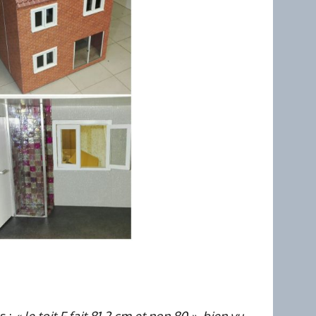
s :
« le toit F fait 81,2 cm et non 80 », bien vu