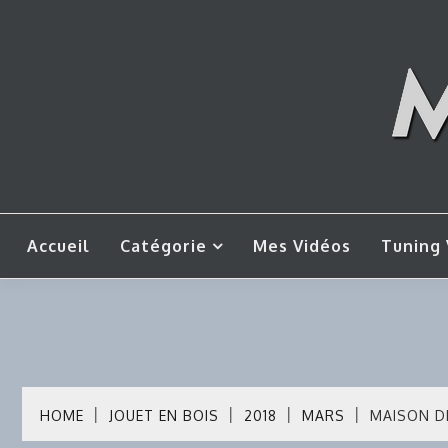
Skip
to
content
Mes tut
M
Accueil
Catégorie
Mes Vidéos
Tuning 
HOME
JOUET EN BOIS
2018
MARS
MAISON D