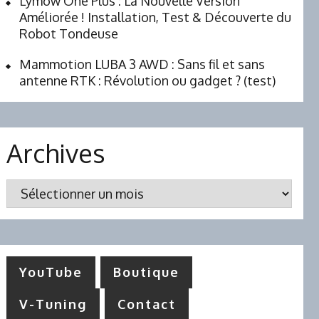
Lymow One Plus : La Nouvelle Version
Améliorée ! Installation, Test & Découverte du
Robot Tondeuse
Mammotion LUBA 3 AWD : Sans fil et sans
antenne RTK : Révolution ou gadget ? (test)
Archives
Archives
YouTube
Boutique
V-Tuning
Contact