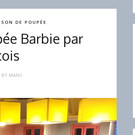
ISON DE POUPÉE
ée Barbie par
çois
BY
MANU