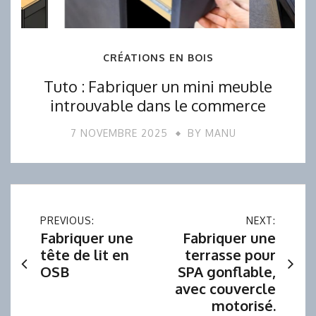
CRÉATIONS EN BOIS
Tuto : Fabriquer un mini meuble
introuvable dans le commerce
7 NOVEMBRE 2025
BY
MANU
Navigation
PREVIOUS:
NEXT:
Fabriquer une
Fabriquer une
de
tête de lit en
terrasse pour
OSB
SPA gonflable,
l’article
avec couvercle
motorisé.