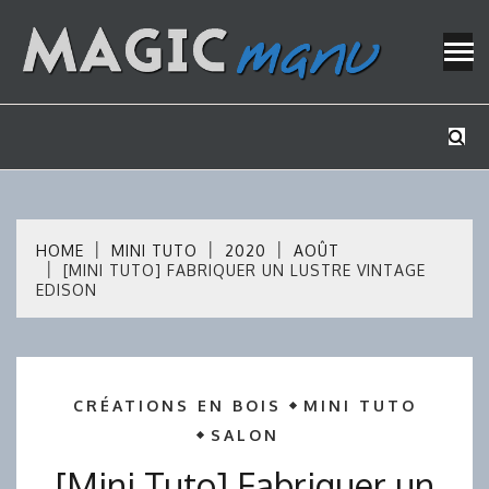
Skip
to
content
Mes tutos de bricolage
MAGICMAN
HOME
MINI TUTO
2020
AOÛT
[MINI TUTO] FABRIQUER UN LUSTRE VINTAGE
EDISON
CRÉATIONS EN BOIS
MINI TUTO
SALON
[Mini Tuto] Fabriquer un